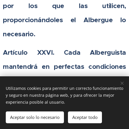
por los que las utilicen,
proporcionándoles el Albergue lo
necesario.
Artículo XXVI. Cada Alberguista
mantendrá en perfectas condiciones
de uso e higiene el lugar u objeto del
Utilizamos cookies para permitir un correcto funcionamiento
Albergue que pueda corresponderle.
y seguro en nuestra página web, y para ofrecer la mejor
experiencia posible al usuario.
Las sábanas y fundas se lavan cada
Aceptar solo lo necesario
Aceptar todo
vez que sale el usuario o cada semana.