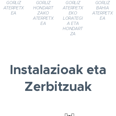
GORLIZ
GORLIZ
GORLIZ
GORLIZ
ATERPETX
HONDART
ATERPETX
BAHIA
EA
ZAKO
EKO
ATERPETX
ATERPETX
LORATEGI
EA
EA
A ETA
HONDART
ZA
Instalazioak eta
Zerbitzuak