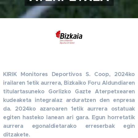
KIRIK Monitores Deportivos S. Coop, 2024ko
irailaren 1etik aurrera, Bizkaiko Foru Aldundiaren
titulartasuneko Gorlizko Gazte Aterpetxearen
kudeaketa integralaz arduratzen den enpresa
da. 2024ko azaroaren 1etik aurrera ostatuak
egiten hasteko lanean ari gara. Egun horretatik
aurrera egonaldietarako erreserbak egin
ditzakete.