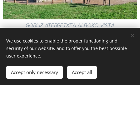
GORLIZ ATERPETXEA ALBOKO VISTA
55 plaza gela partekatuetan.
We use cookies to enable the proper functioning and
Erabilera anitzeko gela.
security of our website, and to offer you the best possible
user experience.
Hesitutako kanpoko espazioa.
Guztiz hornitutako sukaldea.
Accept only necessary
Accept all
Jangela