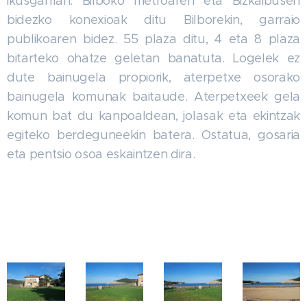
ikusgarrian. Bilboko metroaren eta Bizkaibusen
bidezko konexioak ditu Bilborekin, garraio
publikoaren bidez. 55 plaza ditu, 4 eta 8 plaza
bitarteko ohatze geletan banatuta. Logelek ez
dute bainugela propiorik, aterpetxe osorako
bainugela komunak baitaude. Aterpetxeek gela
komun bat du kanpoaldean, jolasak eta ekintzak
egiteko berdeguneekin batera. Ostatua, gosaria
eta pentsio osoa eskaintzen dira.