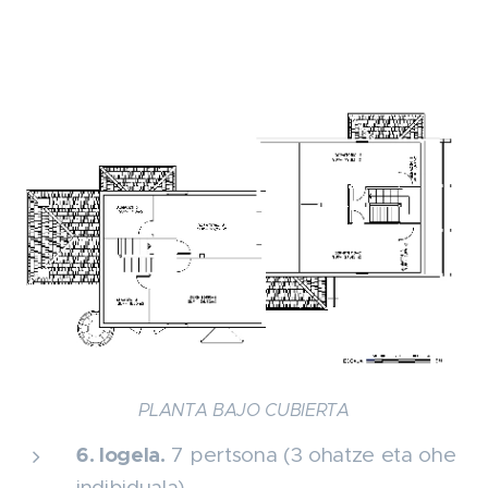
PLANTA BAJO CUBIERTA
6. logela.
7 pertsona (3 ohatze eta ohe
indibiduala).