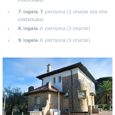
7. logela. 7
pertsona (3 ohatze eta ohe
indibiduala)
8. logela.
6 pertsona (3 ohatze)
9. logela.
6 pertsona (3 ohatze)