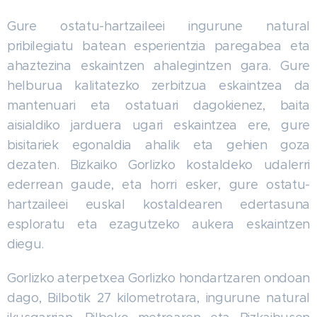
Gure ostatu-hartzaileei ingurune natural
pribilegiatu batean esperientzia paregabea eta
ahaztezina eskaintzen ahalegintzen gara. Gure
helburua kalitatezko zerbitzua eskaintzea da
mantenuari eta ostatuari dagokienez, baita
aisialdiko jarduera ugari eskaintzea ere, gure
bisitariek egonaldia ahalik eta gehien goza
dezaten. Bizkaiko Gorlizko kostaldeko udalerri
ederrean gaude, eta horri esker, gure ostatu-
hartzaileei euskal kostaldearen edertasuna
esploratu eta ezagutzeko aukera eskaintzen
diegu.
Gorlizko aterpetxea Gorlizko hondartzaren ondoan
dago, Bilbotik 27 kilometrotara, ingurune natural