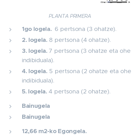
PLANTA PRIMERA
1go
logela.
6 pertsona (3 ohatze).
2. logela.
8 pertsona (4 ohatze).
3. logela.
7 pertsona (3 ohatze eta ohe
indibiduala).
4. logela.
5 pertsona (2 ohatze eta ohe
indibiduala).
5. logela.
4 pertsona (2 ohatze).
Bainugela
Bainugela
12,66 m2-ko Egongela.