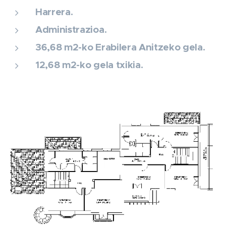
Harrera.
Administrazioa.
36,68 m2-ko Erabilera Anitzeko gela.
12,68 m2-ko gela txikia.