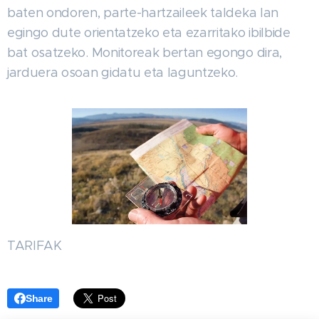
baten ondoren, parte-hartzaileek taldeka lan
egingo dute orientatzeko eta ezarritako ibilbide
bat osatzeko. Monitoreak bertan egongo dira,
jarduera osoan gidatu eta laguntzeko.
TARIFAK
Share