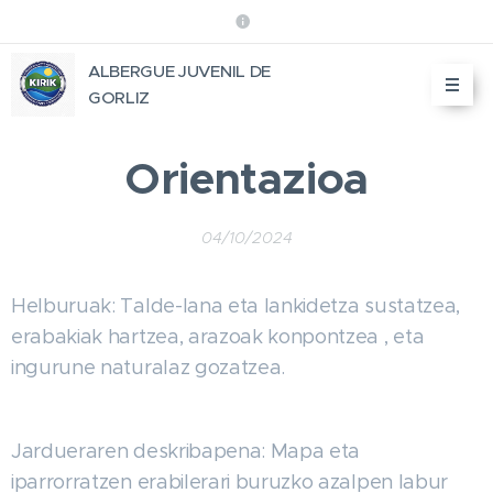
ALBERGUE JUVENIL DE
GORLIZ
Orientazioa
04/10/2024
Helburuak: Talde-lana eta lankidetza sustatzea,
erabakiak hartzea, arazoak konpontzea , eta
ingurune naturalaz gozatzea.
Jardueraren deskribapena: Mapa eta
iparrorratzen erabilerari buruzko azalpen labur